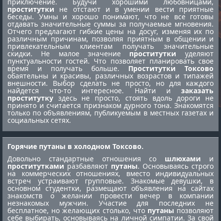
приключение. Будучи хорошими любовницами,
проститутки
не отстают и в умении вести приятные
беседы. Умны и хорошо понимают, что не все готовы
отдавать значительные суммы за получаемые мгновения.
Отчего предлагают гибкие цены на досуг, изменяя их по
различным причинам, позволяя приятным в общении и
привлекательным клиентам получать значительные
скидки. Не малое значение
проститутки
уделяют
пунктуальности гостей. Что позволяет планировать свое
время и получать больше.
Проститутки Токсово
обаятельны и красивы, различных возрастов и типажей
внешности. Выбор сделать не просто, но для каждого
найдется что-то интересное. Найти и
заказать
проститутку
здесь не просто, стоять вдоль дороги не
принято и считается признаком дурного тона. Знакомятся
только по объявлениям, публикуемым в местных газетах и
социальных сетях.
Горячие путаны в холодном Токсово.
Довольно стандартные отношения со
шлюхами
и
проститутками
разбавляют
путаны
. Основываясь строго
на коммерческих отношениях, вместо индивидуальных
встреч устраивают групповые. Знакомые девушки, в
основном студентки, размещают объявления на сайтах
знакомств о желании провести вечер в компании
незнакомых мужчин. Участие для последних не
бесплатное, но желающих столько, что
путаны
позволяют
себе выбирать, основываясь на личной симпатии. За свой