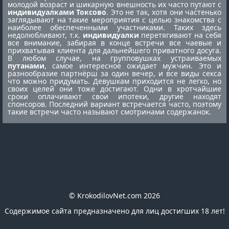
молодой возраст и шикарную внешность их часто путают с
индивидуалками Токсово
. Это не так, хотя они частенько
заглядывают на такие мероприятия с целью знакомства с
наиболее обеспеченными участниками. Таких здесь
недолюбливают, т.к.
индивидуалки
перетягивают на себя
все внимание, забирая в конце встречи все чаевые и
прихватывая клиента для дальнейшего приватного досуга.
В любом случае, на групповушках устраиваемых
путанами
, самое интересное ожидает мужчин. Это и
разнообразие партнёрш за один вечер, и все виды секса
что можно придумать. Девушкам приходится не легко, но
своих целей они тоже достигают. Одни в кротчайшие
сроки оплачивают свои ипотеки, другие находят
спонсоров. Последний вариант встречается часто, поэтому
такие встречи часто называют смотринами содержанок.
© KrokodilovNet.com 2026
Содержимое сайта предназначено для лиц достигших 18 лет!
E-mail для связи с администрацией сайта: