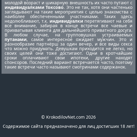
молодой возраст и шикарную внешность их часто путают с
индивидуалками Токсово
. Это не так, хотя они частенько
заглядывают на такие мероприятия с целью знакомства с
наиболее обеспеченными участниками. Таких здесь
недолюбливают, т.к.
индивидуалки
перетягивают на себя
все внимание, забирая в конце встречи все чаевые и
прихватывая клиента для дальнейшего приватного досуга.
В любом случае, на групповушках устраиваемых
путанами
, самое интересное ожидает мужчин. Это и
разнообразие партнёрш за один вечер, и все виды секса
что можно придумать. Девушкам приходится не легко, но
своих целей они тоже достигают. Одни в кротчайшие
сроки оплачивают свои ипотеки, другие находят
спонсоров. Последний вариант встречается часто, поэтому
такие встречи часто называют смотринами содержанок.
© KrokodilovNet.com 2026
Содержимое сайта предназначено для лиц достигших 18 лет!
E-mail для связи с администрацией сайта: