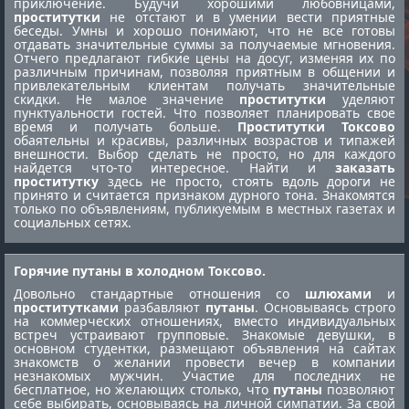
приключение. Будучи хорошими любовницами,
проститутки
не отстают и в умении вести приятные
беседы. Умны и хорошо понимают, что не все готовы
отдавать значительные суммы за получаемые мгновения.
Отчего предлагают гибкие цены на досуг, изменяя их по
различным причинам, позволяя приятным в общении и
привлекательным клиентам получать значительные
скидки. Не малое значение
проститутки
уделяют
пунктуальности гостей. Что позволяет планировать свое
время и получать больше.
Проститутки Токсово
обаятельны и красивы, различных возрастов и типажей
внешности. Выбор сделать не просто, но для каждого
найдется что-то интересное. Найти и
заказать
проститутку
здесь не просто, стоять вдоль дороги не
принято и считается признаком дурного тона. Знакомятся
только по объявлениям, публикуемым в местных газетах и
социальных сетях.
Горячие путаны в холодном Токсово.
Довольно стандартные отношения со
шлюхами
и
проститутками
разбавляют
путаны
. Основываясь строго
на коммерческих отношениях, вместо индивидуальных
встреч устраивают групповые. Знакомые девушки, в
основном студентки, размещают объявления на сайтах
знакомств о желании провести вечер в компании
незнакомых мужчин. Участие для последних не
бесплатное, но желающих столько, что
путаны
позволяют
себе выбирать, основываясь на личной симпатии. За свой