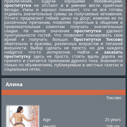
приключение. Будучи хорошими любовницами,
проститутки
не отстают и в умении вести приятные
беседы. Умны и хорошо понимают, что не все готовы
отдавать значительные суммы за получаемые мгновения.
Отчего предлагают гибкие цены на досуг, изменяя их по
различным причинам, позволяя приятным в общении и
привлекательным клиентам получать значительные
скидки. Не малое значение
проститутки
уделяют
пунктуальности гостей. Что позволяет планировать свое
время и получать больше.
Проститутки Токсово
обаятельны и красивы, различных возрастов и типажей
внешности. Выбор сделать не просто, но для каждого
найдется что-то интересное. Найти и
заказать
проститутку
здесь не просто, стоять вдоль дороги не
принято и считается признаком дурного тона. Знакомятся
только по объявлениям, публикуемым в местных газетах и
социальных сетях.
Алина
Токсово
Age
25 years
Height
168 sm.