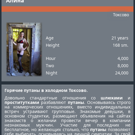
Алина
Токсово
Age
21 years
Height
168 sm.
Hour
4,000
Two
8,000
Night
24,000
Горячие путаны в холодном Токсово.
Довольно стандартные отношения со
шлюхами
и
проститутками
разбавляют
путаны
. Основываясь строго
на коммерческих отношениях, вместо индивидуальных
встреч устраивают групповые. Знакомые девушки, в
основном студентки, размещают объявления на сайтах
знакомств о желании провести вечер в компании
незнакомых мужчин. Участие для последних не
бесплатное, но желающих столько, что
путаны
позволяют
себе выбирать, основываясь на личной симпатии. За свой