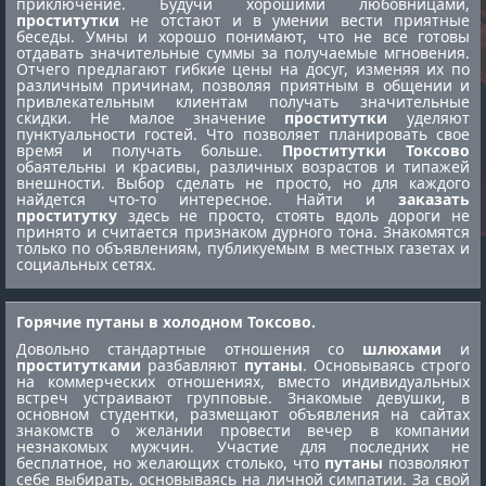
приключение. Будучи хорошими любовницами,
проститутки
не отстают и в умении вести приятные
беседы. Умны и хорошо понимают, что не все готовы
отдавать значительные суммы за получаемые мгновения.
Отчего предлагают гибкие цены на досуг, изменяя их по
различным причинам, позволяя приятным в общении и
привлекательным клиентам получать значительные
скидки. Не малое значение
проститутки
уделяют
пунктуальности гостей. Что позволяет планировать свое
время и получать больше.
Проститутки Токсово
обаятельны и красивы, различных возрастов и типажей
внешности. Выбор сделать не просто, но для каждого
найдется что-то интересное. Найти и
заказать
проститутку
здесь не просто, стоять вдоль дороги не
принято и считается признаком дурного тона. Знакомятся
только по объявлениям, публикуемым в местных газетах и
социальных сетях.
Горячие путаны в холодном Токсово.
Довольно стандартные отношения со
шлюхами
и
проститутками
разбавляют
путаны
. Основываясь строго
на коммерческих отношениях, вместо индивидуальных
встреч устраивают групповые. Знакомые девушки, в
основном студентки, размещают объявления на сайтах
знакомств о желании провести вечер в компании
незнакомых мужчин. Участие для последних не
бесплатное, но желающих столько, что
путаны
позволяют
себе выбирать, основываясь на личной симпатии. За свой