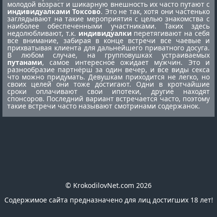
молодой возраст и шикарную внешность их часто путают с
индивидуалками Токсово
. Это не так, хотя они частенько
заглядывают на такие мероприятия с целью знакомства с
наиболее обеспеченными участниками. Таких здесь
недолюбливают, т.к.
индивидуалки
перетягивают на себя
все внимание, забирая в конце встречи все чаевые и
прихватывая клиента для дальнейшего приватного досуга.
В любом случае, на групповушках устраиваемых
путанами
, самое интересное ожидает мужчин. Это и
разнообразие партнёрш за один вечер, и все виды секса
что можно придумать. Девушкам приходится не легко, но
своих целей они тоже достигают. Одни в кротчайшие
сроки оплачивают свои ипотеки, другие находят
спонсоров. Последний вариант встречается часто, поэтому
такие встречи часто называют смотринами содержанок.
© KrokodilovNet.com 2026
Содержимое сайта предназначено для лиц достигших 18 лет!
E-mail для связи с администрацией сайта: