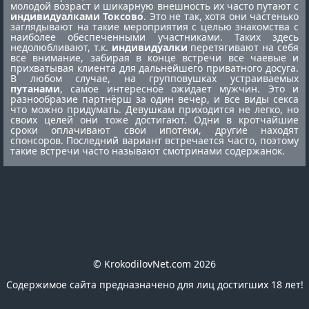
молодой возраст и шикарную внешность их часто путают с
индивидуалками Токсово
. Это не так, хотя они частенько
заглядывают на такие мероприятия с целью знакомства с
наиболее обеспеченными участниками. Таких здесь
недолюбливают, т.к.
индивидуалки
перетягивают на себя
все внимание, забирая в конце встречи все чаевые и
прихватывая клиента для дальнейшего приватного досуга.
В любом случае, на групповушках устраиваемых
путанами
, самое интересное ожидает мужчин. Это и
разнообразие партнёрш за один вечер, и все виды секса
что можно придумать. Девушкам приходится не легко, но
своих целей они тоже достигают. Одни в кротчайшие
сроки оплачивают свои ипотеки, другие находят
спонсоров. Последний вариант встречается часто, поэтому
такие встречи часто называют смотринами содержанок.
© KrokodilovNet.com 2026
Содержимое сайта предназначено для лиц достигших 18 лет!
E-mail для связи с администрацией сайта: