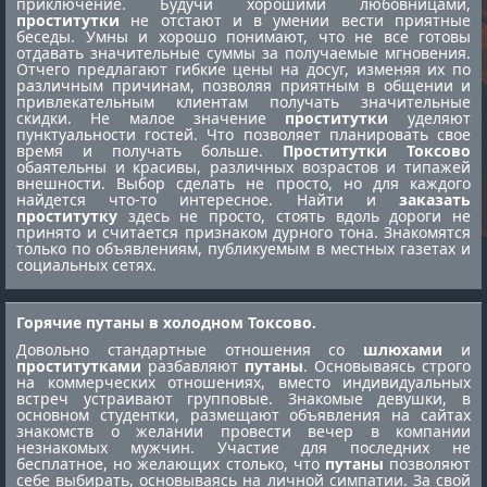
приключение. Будучи хорошими любовницами,
проститутки
не отстают и в умении вести приятные
беседы. Умны и хорошо понимают, что не все готовы
отдавать значительные суммы за получаемые мгновения.
Отчего предлагают гибкие цены на досуг, изменяя их по
различным причинам, позволяя приятным в общении и
привлекательным клиентам получать значительные
скидки. Не малое значение
проститутки
уделяют
пунктуальности гостей. Что позволяет планировать свое
время и получать больше.
Проститутки Токсово
обаятельны и красивы, различных возрастов и типажей
внешности. Выбор сделать не просто, но для каждого
найдется что-то интересное. Найти и
заказать
проститутку
здесь не просто, стоять вдоль дороги не
принято и считается признаком дурного тона. Знакомятся
только по объявлениям, публикуемым в местных газетах и
социальных сетях.
Горячие путаны в холодном Токсово.
Довольно стандартные отношения со
шлюхами
и
проститутками
разбавляют
путаны
. Основываясь строго
на коммерческих отношениях, вместо индивидуальных
встреч устраивают групповые. Знакомые девушки, в
основном студентки, размещают объявления на сайтах
знакомств о желании провести вечер в компании
незнакомых мужчин. Участие для последних не
бесплатное, но желающих столько, что
путаны
позволяют
себе выбирать, основываясь на личной симпатии. За свой