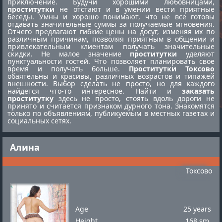
приключение. Будучи хорошими любовницами,
проститутки
не отстают и в умении вести приятные
беседы. Умны и хорошо понимают, что не все готовы
отдавать значительные суммы за получаемые мгновения.
Отчего предлагают гибкие цены на досуг, изменяя их по
различным причинам, позволяя приятным в общении и
привлекательным клиентам получать значительные
скидки. Не малое значение
проститутки
уделяют
пунктуальности гостей. Что позволяет планировать свое
время и получать больше.
Проститутки Токсово
обаятельны и красивы, различных возрастов и типажей
внешности. Выбор сделать не просто, но для каждого
найдется что-то интересное. Найти и
заказать
проститутку
здесь не просто, стоять вдоль дороги не
принято и считается признаком дурного тона. Знакомятся
только по объявлениям, публикуемым в местных газетах и
социальных сетях.
Алина
Токсово
Age
25 years
Height
168 sm.