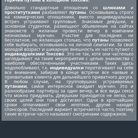
Довольно стандартные отношения со
шлюхами
и
проститутками
разбавляют
путаны
. Основываясь строго
на коммерческих отношениях, вместо индивидуальных
встреч устраивают групповые. Знакомые девушки, в
основном студентки, размещают объявления на сайтах
знакомств о желании провести вечер в компании
незнакомых мужчин. Участие для последних не
бесплатное, но желающих столько, что
путаны
позволяют
себе выбирать, основываясь на личной симпатии. За свой
молодой возраст и шикарную внешность их часто путают с
индивидуалками Токсово
. Это не так, хотя они частенько
заглядывают на такие мероприятия с целью знакомства с
наиболее обеспеченными участниками. Таких здесь
недолюбливают, т.к.
индивидуалки
перетягивают на себя
все внимание, забирая в конце встречи все чаевые и
прихватывая клиента для дальнейшего приватного досуга.
В любом случае, на групповушках устраиваемых
путанами
, самое интересное ожидает мужчин. Это и
разнообразие партнёрш за один вечер, и все виды секса
что можно придумать. Девушкам приходится не легко, но
своих целей они тоже достигают. Одни в кротчайшие
сроки оплачивают свои ипотеки, другие находят
спонсоров. Последний вариант встречается часто, поэтому
такие встречи часто называют смотринами содержанок.