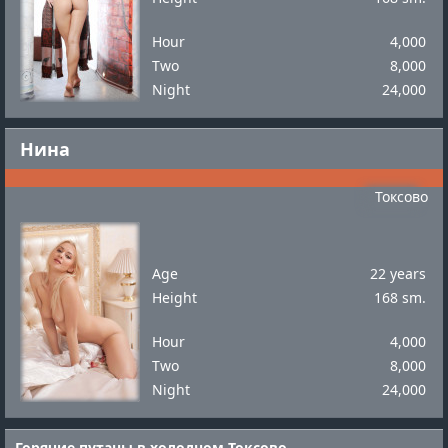
Hour
4,000
Two
8,000
Night
24,000
Нина
Токсово
Age
22 years
Height
168 sm.
Hour
4,000
Two
8,000
Night
24,000
Горячие путаны в холодном Токсово.