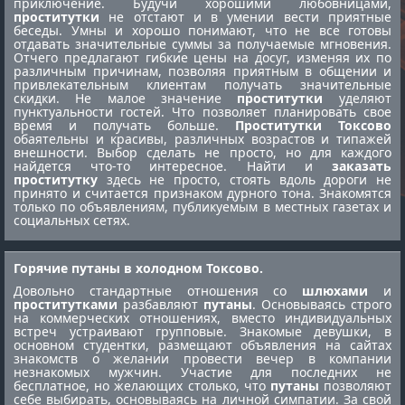
приключение. Будучи хорошими любовницами,
проститутки
не отстают и в умении вести приятные
беседы. Умны и хорошо понимают, что не все готовы
отдавать значительные суммы за получаемые мгновения.
Отчего предлагают гибкие цены на досуг, изменяя их по
различным причинам, позволяя приятным в общении и
привлекательным клиентам получать значительные
скидки. Не малое значение
проститутки
уделяют
пунктуальности гостей. Что позволяет планировать свое
время и получать больше.
Проститутки Токсово
обаятельны и красивы, различных возрастов и типажей
внешности. Выбор сделать не просто, но для каждого
найдется что-то интересное. Найти и
заказать
проститутку
здесь не просто, стоять вдоль дороги не
принято и считается признаком дурного тона. Знакомятся
только по объявлениям, публикуемым в местных газетах и
социальных сетях.
Горячие путаны в холодном Токсово.
Довольно стандартные отношения со
шлюхами
и
проститутками
разбавляют
путаны
. Основываясь строго
на коммерческих отношениях, вместо индивидуальных
встреч устраивают групповые. Знакомые девушки, в
основном студентки, размещают объявления на сайтах
знакомств о желании провести вечер в компании
незнакомых мужчин. Участие для последних не
бесплатное, но желающих столько, что
путаны
позволяют
себе выбирать, основываясь на личной симпатии. За свой