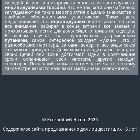
молодой возраст и шикарную внешность их часто путают с
индивидуалками Токсово
. Это не так, хотя они частенько
заглядывают на такие мероприятия с целью знакомства с
наиболее обеспеченными участниками. Таких здесь
недолюбливают, т.к.
индивидуалки
перетягивают на себя
все внимание, забирая в конце встречи все чаевые и
прихватывая клиента для дальнейшего приватного досуга.
В любом случае, на групповушках устраиваемых
путанами
, самое интересное ожидает мужчин. Это и
разнообразие партнёрш за один вечер, и все виды секса
что можно придумать. Девушкам приходится не легко, но
своих целей они тоже достигают. Одни в кротчайшие
сроки оплачивают свои ипотеки, другие находят
спонсоров. Последний вариант встречается часто, поэтому
такие встречи часто называют смотринами содержанок.
© KrokodilovNet.com 2026
Содержимое сайта предназначено для лиц достигших 18 лет!
E-mail для связи с администрацией сайта: