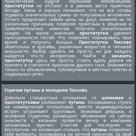
приключение. Будучи хорошими любовницами,
проститутки
не отстают и в умении вести приятные
беседы. Умны и хорошо понимают, что не все готовы
отдавать значительные суммы за получаемые мгновения.
Отчего предлагают гибкие цены на досуг, изменяя их по
различным причинам, позволяя приятным в общении и
привлекательным клиентам получать значительные
скидки. Не малое значение
проститутки
уделяют
пунктуальности гостей. Что позволяет планировать свое
время и получать больше.
Проститутки Токсово
обаятельны и красивы, различных возрастов и типажей
внешности. Выбор сделать не просто, но для каждого
найдется что-то интересное. Найти и
заказать
проститутку
здесь не просто, стоять вдоль дороги не
принято и считается признаком дурного тона. Знакомятся
только по объявлениям, публикуемым в местных газетах и
социальных сетях.
Горячие путаны в холодном Токсово.
Довольно стандартные отношения со
шлюхами
и
проститутками
разбавляют
путаны
. Основываясь строго
на коммерческих отношениях, вместо индивидуальных
встреч устраивают групповые. Знакомые девушки, в
основном студентки, размещают объявления на сайтах
знакомств о желании провести вечер в компании
незнакомых мужчин. Участие для последних не
бесплатное, но желающих столько, что
путаны
позволяют
себе выбирать, основываясь на личной симпатии. За свой