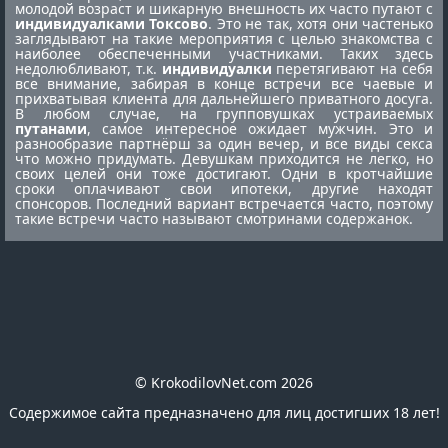
молодой возраст и шикарную внешность их часто путают с
индивидуалками Токсово
. Это не так, хотя они частенько
заглядывают на такие мероприятия с целью знакомства с
наиболее обеспеченными участниками. Таких здесь
недолюбливают, т.к.
индивидуалки
перетягивают на себя
все внимание, забирая в конце встречи все чаевые и
прихватывая клиента для дальнейшего приватного досуга.
В любом случае, на групповушках устраиваемых
путанами
, самое интересное ожидает мужчин. Это и
разнообразие партнёрш за один вечер, и все виды секса
что можно придумать. Девушкам приходится не легко, но
своих целей они тоже достигают. Одни в кротчайшие
сроки оплачивают свои ипотеки, другие находят
спонсоров. Последний вариант встречается часто, поэтому
такие встречи часто называют смотринами содержанок.
© KrokodilovNet.com 2026
Содержимое сайта предназначено для лиц достигших 18 лет!
E-mail для связи с администрацией сайта: