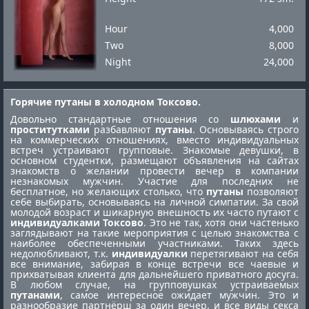
Hour
4,000
Two
8,000
Night
24,000
Горячие путаны в холодном Токсово.
Довольно стандартные отношения со
шлюхами
и
проститутками
разбавляют
путаны
. Основываясь строго
на коммерческих отношениях, вместо индивидуальных
встреч устраивают групповые. Знакомые девушки, в
основном студентки, размещают объявления на сайтах
знакомств о желании провести вечер в компании
незнакомых мужчин. Участие для последних не
бесплатное, но желающих столько, что
путаны
позволяют
себе выбирать, основываясь на личной симпатии. За свой
молодой возраст и шикарную внешность их часто путают с
индивидуалками Токсово
. Это не так, хотя они частенько
заглядывают на такие мероприятия с целью знакомства с
наиболее обеспеченными участниками. Таких здесь
недолюбливают, т.к.
индивидуалки
перетягивают на себя
все внимание, забирая в конце встречи все чаевые и
прихватывая клиента для дальнейшего приватного досуга.
В любом случае, на групповушках устраиваемых
путанами
, самое интересное ожидает мужчин. Это и
разнообразие партнёрш за один вечер, и все виды секса