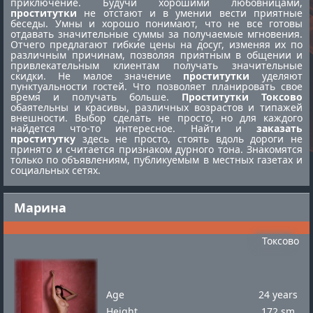
приключение. Будучи хорошими любовницами,
проститутки
не отстают и в умении вести приятные
беседы. Умны и хорошо понимают, что не все готовы
отдавать значительные суммы за получаемые мгновения.
Отчего предлагают гибкие цены на досуг, изменяя их по
различным причинам, позволяя приятным в общении и
привлекательным клиентам получать значительные
скидки. Не малое значение
проститутки
уделяют
пунктуальности гостей. Что позволяет планировать свое
время и получать больше.
Проститутки Токсово
обаятельны и красивы, различных возрастов и типажей
внешности. Выбор сделать не просто, но для каждого
найдется что-то интересное. Найти и
заказать
проститутку
здесь не просто, стоять вдоль дороги не
принято и считается признаком дурного тона. Знакомятся
только по объявлениям, публикуемым в местных газетах и
социальных сетях.
Марина
Токсово
Age
24 years
Height
172 sm.