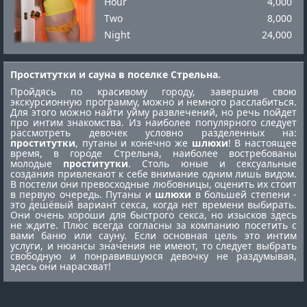
Hour
4,000
Two
8,000
Night
24,000
Проститутки и сауна в поселке Стрельна.
Пройдясь по красивому городу, завершив свою
экскурсионную программу, можно и немного расслабиться.
Для этого можно найти уйму развлечений, но речь пойдет
про интим знакомства. Из наиболее популярного следует
рассмотреть девочек условно разделенных на:
проститутки
, путаны и конечно же
шлюхи
! В настоящее
время, в городе Стрельна, наиболее востребованы
молодые
проститутки
. Столь юные и сексуальные
создания привлекают к себе внимание одним лишь видом.
В постели они превосходные любовницы, оценить их стоит
в первую очередь. Путаны и
шлюхи
в большей степени -
это дешёвый вариант секса, когда нет времени выбирать.
Они очень хороши для быстрого секса, но изысков здесь
не ждите. Плюс всегда согласны за компанию посетить с
вами баню или сауну. Если основная цель это интим
услуги, и нюансы значения не имеют, то следует выбрать
свободную и понравившуюся девочку не раздумывая,
здесь они нарасхват!