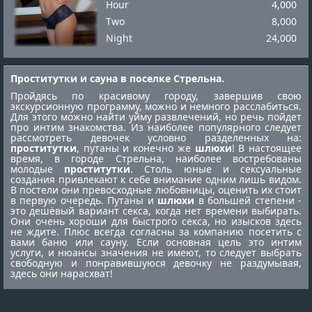
Hour
4,000
Two
8,000
Night
24,000
Проститутки и сауна в поселке Стрельна.
Пройдясь по красивому городу, завершив свою
экскурсионную программу, можно и немного расслабиться.
Для этого можно найти уйму развлечений, но речь пойдет
про интим знакомства. Из наиболее популярного следует
рассмотреть девочек условно разделенных на:
проститутки
, путаны и конечно же
шлюхи
! В настоящее
время, в городе Стрельна, наиболее востребованы
молодые
проститутки
. Столь юные и сексуальные
создания привлекают к себе внимание одним лишь видом.
В постели они превосходные любовницы, оценить их стоит
в первую очередь. Путаны и
шлюхи
в большей степени -
это дешёвый вариант секса, когда нет времени выбирать.
Они очень хороши для быстрого секса, но изысков здесь
не ждите. Плюс всегда согласны за компанию посетить с
вами баню или сауну. Если основная цель это интим
услуги, и нюансы значения не имеют, то следует выбрать
свободную и понравившуюся девочку не раздумывая,
здесь они нарасхват!