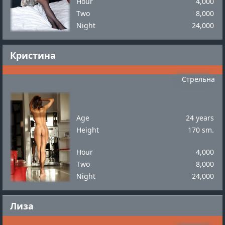
Hour
4,000
Two
8,000
Night
24,000
Кристина
Стрельна
Age
24 years
Height
170 sm.
Hour
4,000
Two
8,000
Night
24,000
Лиза