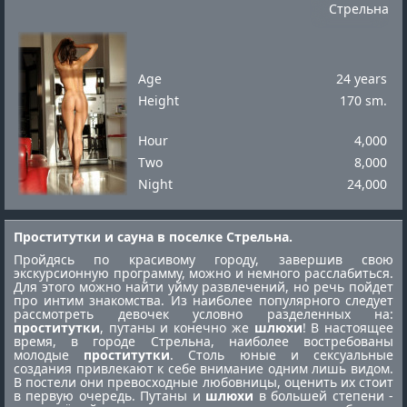
Стрельна
Age
24 years
Height
170 sm.
Hour
4,000
Two
8,000
Night
24,000
Проститутки и сауна в поселке Стрельна.
Пройдясь по красивому городу, завершив свою
экскурсионную программу, можно и немного расслабиться.
Для этого можно найти уйму развлечений, но речь пойдет
про интим знакомства. Из наиболее популярного следует
рассмотреть девочек условно разделенных на:
проститутки
, путаны и конечно же
шлюхи
! В настоящее
время, в городе Стрельна, наиболее востребованы
молодые
проститутки
. Столь юные и сексуальные
создания привлекают к себе внимание одним лишь видом.
В постели они превосходные любовницы, оценить их стоит
в первую очередь. Путаны и
шлюхи
в большей степени -