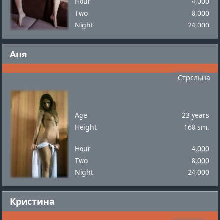
Hour
4,000
Two
8,000
Night
24,000
Аня
Стрельна
Age
23 years
Height
168 sm.
Hour
4,000
Two
8,000
Night
24,000
Кристина