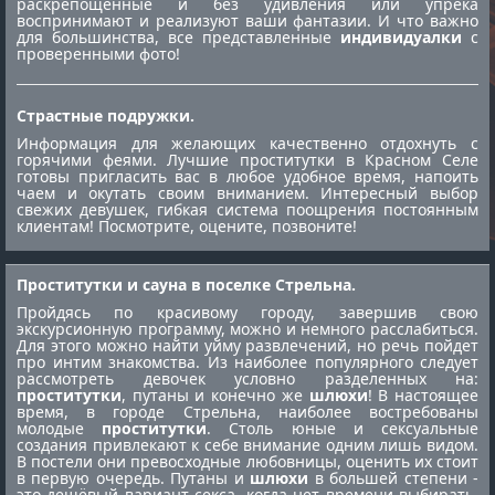
раскрепощённые и без удивления или упрека
воспринимают и реализуют ваши фантазии. И что важно
для большинства, все представленные
индивидуалки
с
проверенными фото!
Страстные подружки.
Информация для желающих качественно отдохнуть с
горячими феями. Лучшие
проститутки в Красном Селе
готовы пригласить вас в любое удобное время, напоить
чаем и окутать своим вниманием. Интересный выбор
свежих девушек, гибкая система поощрения постоянным
клиентам! Посмотрите, оцените, позвоните!
Проститутки и сауна в поселке Стрельна.
Пройдясь по красивому городу, завершив свою
экскурсионную программу, можно и немного расслабиться.
Для этого можно найти уйму развлечений, но речь пойдет
про интим знакомства. Из наиболее популярного следует
рассмотреть девочек условно разделенных на:
проститутки
, путаны и конечно же
шлюхи
! В настоящее
время, в городе Стрельна, наиболее востребованы
молодые
проститутки
. Столь юные и сексуальные
создания привлекают к себе внимание одним лишь видом.
В постели они превосходные любовницы, оценить их стоит
в первую очередь. Путаны и
шлюхи
в большей степени -
это дешёвый вариант секса, когда нет времени выбирать.