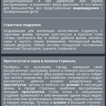
раскрепощённые и без удивления или упрека
воспринимают и реализуют ваши фантазии. И что важно
для большинства, все представленные
индивидуалки
с
проверенными фото!
Страстные подружки.
Информация для желающих качественно отдохнуть с
горячими феями. Лучшие
проститутки в Красном Селе
готовы пригласить вас в любое удобное время, напоить
чаем и окутать своим вниманием. Интересный выбор
свежих девушек, гибкая система поощрения постоянным
клиентам! Посмотрите, оцените, позвоните!
Проститутки и сауна в поселке Стрельна.
Пройдясь по красивому городу, завершив свою
экскурсионную программу, можно и немного расслабиться.
Для этого можно найти уйму развлечений, но речь пойдет
про интим знакомства. Из наиболее популярного следует
рассмотреть девочек условно разделенных на:
проститутки
, путаны и конечно же
шлюхи
! В настоящее
время, в городе Стрельна, наиболее востребованы
молодые
проститутки
. Столь юные и сексуальные
создания привлекают к себе внимание одним лишь видом.
В постели они превосходные любовницы, оценить их стоит
в первую очередь. Путаны и
шлюхи
в большей степени -
это дешёвый вариант секса, когда нет времени выбирать.