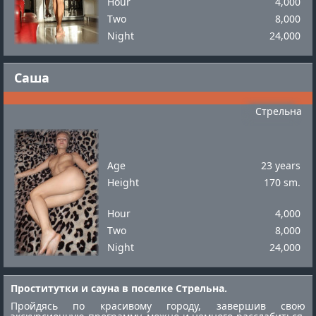
Hour
4,000
Two
8,000
Night
24,000
Саша
Стрельна
Age
23 years
Height
170 sm.
Hour
4,000
Two
8,000
Night
24,000
Проститутки и сауна в поселке Стрельна.
Пройдясь по красивому городу, завершив свою