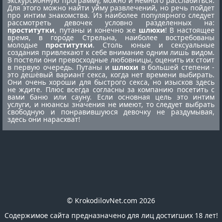
экскурсионную программу, можно и немного расслабиться.
Для этого можно найти уйму развлечений, но речь пойдет
про интим знакомства. Из наиболее популярного следует
рассмотреть девочек условно разделенных на:
проститутки
, путаны и конечно же
шлюхи
! В настоящее
время, в городе Стрельна, наиболее востребованы
молодые
проститутки
. Столь юные и сексуальные
создания привлекают к себе внимание одним лишь видом.
В постели они превосходные любовницы, оценить их стоит
в первую очередь. Путаны и
шлюхи
в большей степени -
это дешёвый вариант секса, когда нет времени выбирать.
Они очень хороши для быстрого секса, но изысков здесь
не ждите. Плюс всегда согласны за компанию посетить с
вами баню или сауну. Если основная цель это интим
услуги, и нюансы значения не имеют, то следует выбрать
свободную и понравившуюся девочку не раздумывая,
здесь они нарасхват!
© KrokodilovNet.com 2026
Содержимое сайта предназначено для лиц достигших 18 лет!