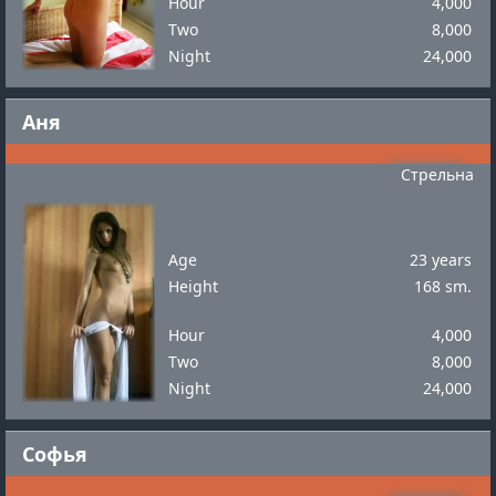
Hour
4,000
Two
8,000
Night
24,000
Аня
Стрельна
Age
23 years
Height
168 sm.
Hour
4,000
Two
8,000
Night
24,000
Софья