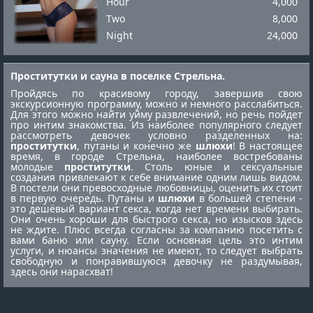
Hour
4,000
Two
8,000
Night
24,000
Проститутки и сауна в поселке Стрельна.
Пройдясь по красивому городу, завершив свою
экскурсионную программу, можно и немного расслабиться.
Для этого можно найти уйму развлечений, но речь пойдет
про интим знакомства. Из наиболее популярного следует
рассмотреть девочек условно разделенных на:
проститутки
, путаны и конечно же
шлюхи
! В настоящее
время, в городе Стрельна, наиболее востребованы
молодые
проститутки
. Столь юные и сексуальные
создания привлекают к себе внимание одним лишь видом.
В постели они превосходные любовницы, оценить их стоит
в первую очередь. Путаны и
шлюхи
в большей степени -
это дешёвый вариант секса, когда нет времени выбирать.
Они очень хороши для быстрого секса, но изысков здесь
не ждите. Плюс всегда согласны за компанию посетить с
вами баню или сауну. Если основная цель это интим
услуги, и нюансы значения не имеют, то следует выбрать
свободную и понравившуюся девочку не раздумывая,
здесь они нарасхват!