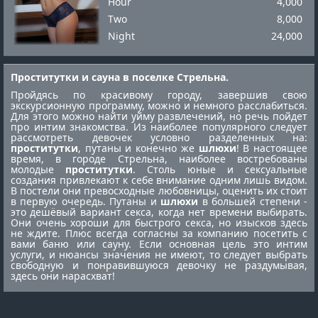
Hour
4,000
Two
8,000
Night
24,000
Проститутки и сауна в поселке Стрельна.
Пройдясь по красивому городу, завершив свою
экскурсионную программу, можно и немного расслабиться.
Для этого можно найти уйму развлечений, но речь пойдет
про интим знакомства. Из наиболее популярного следует
рассмотреть девочек условно разделенных на:
проститутки
, путаны и конечно же
шлюхи
! В настоящее
время, в городе Стрельна, наиболее востребованы
молодые
проститутки
. Столь юные и сексуальные
создания привлекают к себе внимание одним лишь видом.
В постели они превосходные любовницы, оценить их стоит
в первую очередь. Путаны и
шлюхи
в большей степени -
это дешёвый вариант секса, когда нет времени выбирать.
Они очень хороши для быстрого секса, но изысков здесь
не ждите. Плюс всегда согласны за компанию посетить с
вами баню или сауну. Если основная цель это интим
услуги, и нюансы значения не имеют, то следует выбрать
свободную и понравившуюся девочку не раздумывая,
здесь они нарасхват!