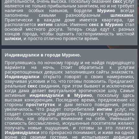
деятельности, очень высока. Поскольку оказание
секс
услуг
является не только прибыльным занятием, но и не требует
наличия особых навыков, бордели
Мурино
всегда
заполнены самыми разнообразным
шлюхами
.
Практически в каждом доме имеется квартира, где
располагается
интим
салон. Именно
секс в Мурино
стал
основой местного досуга. Теперь сюда едут с разных
концов города, чтобы оценить гостеприимность местной
шлюхи
, и просто отлично провести время.
Индивидуалки в городе Мурино.
Прогулявшись по ночному городу и не найдя подходящего
варианта на ночь, стоит обратиться к услугам
раскрепощенных девушек заполнивших сайты знакомств.
Индивидуалки
открыто говорят о своих намерениях,
озвучивая условия и то, что готовы позволить. Предлагают
реальные
секс
свидания, при этом бывают и исключения,
когда дама делает виртуальное эротическое шоу. Самые
активные
индивидуалки в Мурино
, поскольку здесь
высокая конкуренция. Последнее время, предложение со
стороны
проституток
и дам легкого поведения, резко
увеличилось. Что радует потребителей
интим
услуг, но
создает сложности для девушек. Приходится придумывать
способы, как обратить внимание на себя. Уменьшать
стоимость бессмысленно, искушенные посетители желают
получать новые ощущения, и готовы за это платить.
Индивидуалки
это прекрасно понимают, и живя на одной
волне со своими гостями, не испытывают дефицита