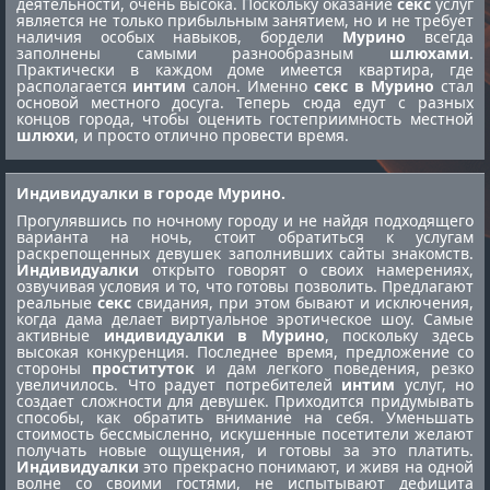
деятельности, очень высока. Поскольку оказание
секс
услуг
является не только прибыльным занятием, но и не требует
наличия особых навыков, бордели
Мурино
всегда
заполнены самыми разнообразным
шлюхами
.
Практически в каждом доме имеется квартира, где
располагается
интим
салон. Именно
секс в Мурино
стал
основой местного досуга. Теперь сюда едут с разных
концов города, чтобы оценить гостеприимность местной
шлюхи
, и просто отлично провести время.
Индивидуалки в городе Мурино.
Прогулявшись по ночному городу и не найдя подходящего
варианта на ночь, стоит обратиться к услугам
раскрепощенных девушек заполнивших сайты знакомств.
Индивидуалки
открыто говорят о своих намерениях,
озвучивая условия и то, что готовы позволить. Предлагают
реальные
секс
свидания, при этом бывают и исключения,
когда дама делает виртуальное эротическое шоу. Самые
активные
индивидуалки в Мурино
, поскольку здесь
высокая конкуренция. Последнее время, предложение со
стороны
проституток
и дам легкого поведения, резко
увеличилось. Что радует потребителей
интим
услуг, но
создает сложности для девушек. Приходится придумывать
способы, как обратить внимание на себя. Уменьшать
стоимость бессмысленно, искушенные посетители желают
получать новые ощущения, и готовы за это платить.
Индивидуалки
это прекрасно понимают, и живя на одной
волне со своими гостями, не испытывают дефицита