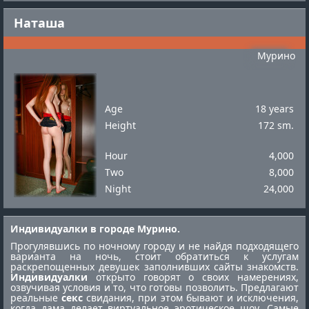
Наташа
Мурино
Age
18 years
Height
172 sm.
Hour
4,000
Two
8,000
Night
24,000
Индивидуалки в городе Мурино.
Прогулявшись по ночному городу и не найдя подходящего
варианта на ночь, стоит обратиться к услугам
раскрепощенных девушек заполнивших сайты знакомств.
Индивидуалки
открыто говорят о своих намерениях,
озвучивая условия и то, что готовы позволить. Предлагают
реальные
секс
свидания, при этом бывают и исключения,
когда дама делает виртуальное эротическое шоу. Самые