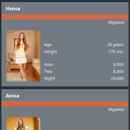
Нина
Мурино
Age
20 years
Height
170 sm.
Hour
4,000
Two
8,000
Night
24,000
Анна
Мурино