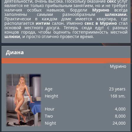
деятельности, очень высока. Поскольку оказание
секс
услуг
является не только прибыльным занятием, но и не требует
наличия особых навыков, бордели
Мурино
всегда
заполнены самыми разнообразным
шлюхами
.
Практически в каждом доме имеется квартира, где
располагается
интим
салон. Именно
секс в Мурино
стал
основой местного досуга. Теперь сюда едут с разных
концов города, чтобы оценить гостеприимность местной
шлюхи
, и просто отлично провести время.
Диана
Мурино
Age
23 years
Height
168 sm.
Hour
4,000
Two
8,000
Night
24,000