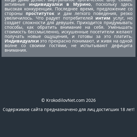
активные
индивидуалки в Мурино
, поскольку здесь
высокая конкуренция. Последнее время, предложение со
стороны
проституток
и дам легкого поведения, резко
увеличилось. Что радует потребителей
интим
услуг, но
создает сложности для девушек. Приходится придумывать
способы, как обратить внимание на себя. Уменьшать
стоимость бессмысленно, искушенные посетители желают
получать новые ощущения, и готовы за это платить.
Индивидуалки
это прекрасно понимают, и живя на одной
волне со своими гостями, не испытывают дефицита
внимания.
© KrokodilovNet.com 2026
Содержимое сайта предназначено для лиц достигших 18 лет!
E-mail для связи с администрацией сайта:
romafomin21041980@mail.ru