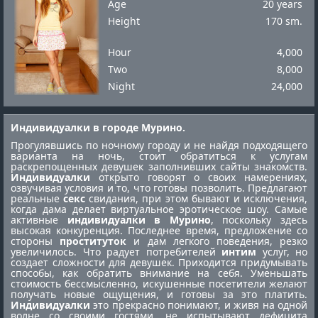
Age
20 years
Height
170 sm.
Hour
4,000
Two
8,000
Night
24,000
Индивидуалки в городе Мурино.
Прогулявшись по ночному городу и не найдя подходящего
варианта на ночь, стоит обратиться к услугам
раскрепощенных девушек заполнивших сайты знакомств.
Индивидуалки
открыто говорят о своих намерениях,
озвучивая условия и то, что готовы позволить. Предлагают
реальные
секс
свидания, при этом бывают и исключения,
когда дама делает виртуальное эротическое шоу. Самые
активные
индивидуалки в Мурино
, поскольку здесь
высокая конкуренция. Последнее время, предложение со
стороны
проституток
и дам легкого поведения, резко
увеличилось. Что радует потребителей
интим
услуг, но
создает сложности для девушек. Приходится придумывать
способы, как обратить внимание на себя. Уменьшать
стоимость бессмысленно, искушенные посетители желают
получать новые ощущения, и готовы за это платить.
Индивидуалки
это прекрасно понимают, и живя на одной
волне со своими гостями, не испытывают дефицита