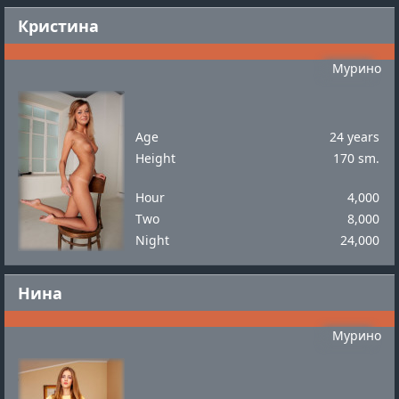
Кристина
Мурино
Age
24 years
Height
170 sm.
Hour
4,000
Two
8,000
Night
24,000
Нина
Мурино