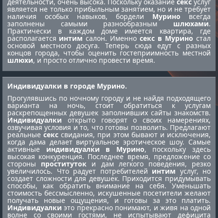
деятельности, очень высока. Поскольку оказание
секс
услуг
является не только прибыльным занятием, но и не требует
наличия особых навыков, бордели
Мурино
всегда
заполнены самыми разнообразным
шлюхами
.
Практически в каждом доме имеется квартира, где
располагается
интим
салон. Именно
секс в Мурино
стал
основой местного досуга. Теперь сюда едут с разных
концов города, чтобы оценить гостеприимность местной
шлюхи
, и просто отлично провести время.
Индивидуалки в городе Мурино.
Прогулявшись по ночному городу и не найдя подходящего
варианта на ночь, стоит обратиться к услугам
раскрепощенных девушек заполнивших сайты знакомств.
Индивидуалки
открыто говорят о своих намерениях,
озвучивая условия и то, что готовы позволить. Предлагают
реальные
секс
свидания, при этом бывают и исключения,
когда дама делает виртуальное эротическое шоу. Самые
активные
индивидуалки в Мурино
, поскольку здесь
высокая конкуренция. Последнее время, предложение со
стороны
проституток
и дам легкого поведения, резко
увеличилось. Что радует потребителей
интим
услуг, но
создает сложности для девушек. Приходится придумывать
способы, как обратить внимание на себя. Уменьшать
стоимость бессмысленно, искушенные посетители желают
получать новые ощущения, и готовы за это платить.
Индивидуалки
это прекрасно понимают, и живя на одной
волне со своими гостями, не испытывают дефицита