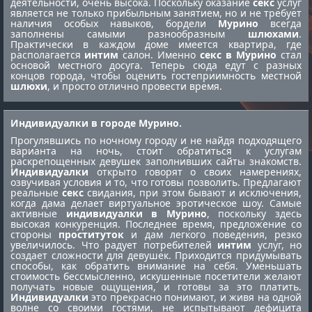
деятельности, очень высока. Поскольку оказание
секс
услуг
является не только прибыльным занятием, но и не требует
наличия особых навыков, бордели
Мурино
всегда
заполнены самыми разнообразным
шлюхами
.
Практически в каждом доме имеется квартира, где
располагается
интим
салон. Именно
секс в Мурино
стал
основой местного досуга. Теперь сюда едут с разных
концов города, чтобы оценить гостеприимность местной
шлюхи
, и просто отлично провести время.
Индивидуалки в городе Мурино.
Прогулявшись по ночному городу и не найдя подходящего
варианта на ночь, стоит обратиться к услугам
раскрепощенных девушек заполнивших сайты знакомств.
Индивидуалки
открыто говорят о своих намерениях,
озвучивая условия и то, что готовы позволить. Предлагают
реальные
секс
свидания, при этом бывают и исключения,
когда дама делает виртуальное эротическое шоу. Самые
активные
индивидуалки в Мурино
, поскольку здесь
высокая конкуренция. Последнее время, предложение со
стороны
проституток
и дам легкого поведения, резко
увеличилось. Что радует потребителей
интим
услуг, но
создает сложности для девушек. Приходится придумывать
способы, как обратить внимание на себя. Уменьшать
стоимость бессмысленно, искушенные посетители желают
получать новые ощущения, и готовы за это платить.
Индивидуалки
это прекрасно понимают, и живя на одной
волне со своими гостями, не испытывают дефицита