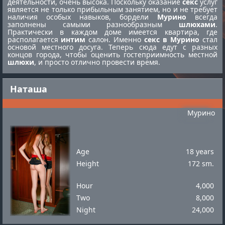
деятельности, очень высока. Поскольку оказание
секс
услуг
является не только прибыльным занятием, но и не требует
наличия особых навыков, бордели
Мурино
всегда
заполнены самыми разнообразным
шлюхами
.
Практически в каждом доме имеется квартира, где
располагается
интим
салон. Именно
секс в Мурино
стал
основой местного досуга. Теперь сюда едут с разных
концов города, чтобы оценить гостеприимность местной
шлюхи
, и просто отлично провести время.
Наташа
Мурино
Age
18 years
Height
172 sm.
Hour
4,000
Two
8,000
Night
24,000