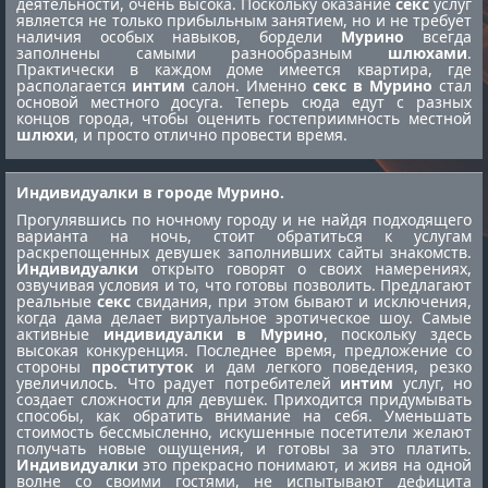
деятельности, очень высока. Поскольку оказание
секс
услуг
является не только прибыльным занятием, но и не требует
наличия особых навыков, бордели
Мурино
всегда
заполнены самыми разнообразным
шлюхами
.
Практически в каждом доме имеется квартира, где
располагается
интим
салон. Именно
секс в Мурино
стал
основой местного досуга. Теперь сюда едут с разных
концов города, чтобы оценить гостеприимность местной
шлюхи
, и просто отлично провести время.
Индивидуалки в городе Мурино.
Прогулявшись по ночному городу и не найдя подходящего
варианта на ночь, стоит обратиться к услугам
раскрепощенных девушек заполнивших сайты знакомств.
Индивидуалки
открыто говорят о своих намерениях,
озвучивая условия и то, что готовы позволить. Предлагают
реальные
секс
свидания, при этом бывают и исключения,
когда дама делает виртуальное эротическое шоу. Самые
активные
индивидуалки в Мурино
, поскольку здесь
высокая конкуренция. Последнее время, предложение со
стороны
проституток
и дам легкого поведения, резко
увеличилось. Что радует потребителей
интим
услуг, но
создает сложности для девушек. Приходится придумывать
способы, как обратить внимание на себя. Уменьшать
стоимость бессмысленно, искушенные посетители желают
получать новые ощущения, и готовы за это платить.
Индивидуалки
это прекрасно понимают, и живя на одной
волне со своими гостями, не испытывают дефицита