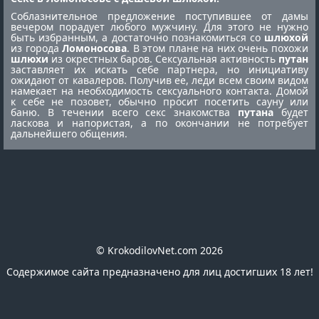
Соблазнительное предложение поступившее от дамы
вечером порадует любого мужчину. Для этого не нужно
быть избранным, а достаточно познакомиться со
шлюхой
из города
Ломоносова
. В этом плане на них очень похожи
шлюхи
из окрестных баров. Сексуальная активность
путан
заставляет их искать себе партнера, но инициативу
ожидают от кавалеров. Получив ее, леди всем своим видом
намекает на необходимость сексуального контакта. Домой
к себе не позовет, обычно просит посетить сауну или
баню. В течении всего секс знакомства
путана
будет
ласкова и напористая, а по окончании не потребует
дальнейшего общения.
© KrokodilovNet.com 2026
Содержимое сайта предназначено для лиц достигших 18 лет!
E-mail для связи с администрацией сайта:
romafomin21041980@mail.ru