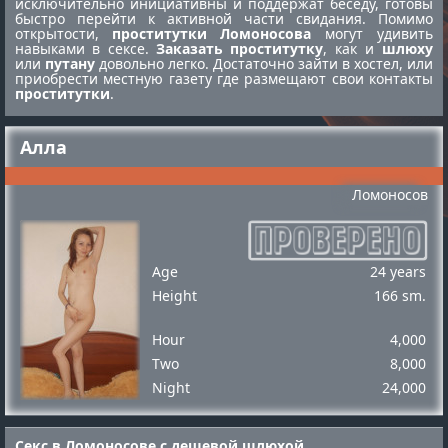
исключительно инициативны и поддержат беседу, готовы
быстро перейти к активной части свидания. Помимо
открытости,
проститутки Ломоносова
могут удивить
навыками в сексе.
Заказать проститутку
, как и
шлюху
или
путану
довольно легко. Достаточно зайти в хостел, или
приобрести местную газету где размещают свои контакты
проститутки
.
Алла
Ломоносов
Age
24 years
Height
166 sm.
Hour
4,000
Two
8,000
Night
24,000
Секс в Ломоносове с дешевой шлюхой.