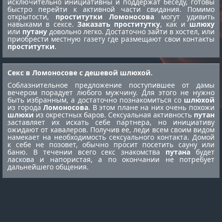
исключительно инициативны и поддержат беседу, готовы
быстро перейти к активной части свидания. Помимо
открытости,
проститутки Ломоносова
могут удивить
навыками в сексе.
Заказать проститутку
, как и
шлюху
или
путану
довольно легко. Достаточно зайти в хостел, или
приобрести местную газету где размещают свои контакты
проститутки
.
Секс в Ломоносове с дешевой шлюхой.
Соблазнительное предложение поступившее от дамы
вечером порадует любого мужчину. Для этого не нужно
быть избранным, а достаточно познакомиться со
шлюхой
из города
Ломоносова
. В этом плане на них очень похожи
шлюхи
из окрестных баров. Сексуальная активность
путан
заставляет их искать себе партнера, но инициативу
ожидают от кавалеров. Получив ее, леди всем своим видом
намекает на необходимость сексуального контакта. Домой
к себе не позовет, обычно просит посетить сауну или
баню. В течении всего секс знакомства
путана
будет
ласкова и напористая, а по окончании не потребует
дальнейшего общения.