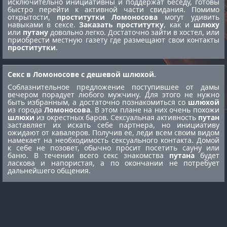
исключительно инициативны и поддержат беседу, готовы
быстро перейти к активной части свидания. Помимо
открытости,
проститутки Ломоносова
могут удивить
навыками в сексе.
Заказать проститутку
, как и
шлюху
или
путану
довольно легко. Достаточно зайти в хостел, или
приобрести местную газету где размещают свои контакты
проститутки
.
Секс в Ломоносове с дешевой шлюхой.
Соблазнительное предложение поступившее от дамы
вечером порадует любого мужчину. Для этого не нужно
быть избранным, а достаточно познакомиться со
шлюхой
из города
Ломоносова
. В этом плане на них очень похожи
шлюхи
из окрестных баров. Сексуальная активность
путан
заставляет их искать себе партнера, но инициативу
ожидают от кавалеров. Получив ее, леди всем своим видом
намекает на необходимость сексуального контакта. Домой
к себе не позовет, обычно просит посетить сауну или
баню. В течении всего секс знакомства
путана
будет
ласкова и напористая, а по окончании не потребует
дальнейшего общения.