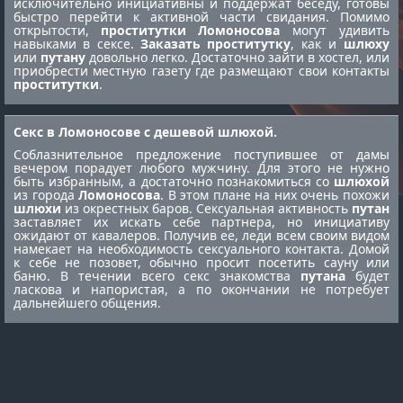
исключительно инициативны и поддержат беседу, готовы
быстро перейти к активной части свидания. Помимо
открытости,
проститутки Ломоносова
могут удивить
навыками в сексе.
Заказать проститутку
, как и
шлюху
или
путану
довольно легко. Достаточно зайти в хостел, или
приобрести местную газету где размещают свои контакты
проститутки
.
Секс в Ломоносове с дешевой шлюхой.
Соблазнительное предложение поступившее от дамы
вечером порадует любого мужчину. Для этого не нужно
быть избранным, а достаточно познакомиться со
шлюхой
из города
Ломоносова
. В этом плане на них очень похожи
шлюхи
из окрестных баров. Сексуальная активность
путан
заставляет их искать себе партнера, но инициативу
ожидают от кавалеров. Получив ее, леди всем своим видом
намекает на необходимость сексуального контакта. Домой
к себе не позовет, обычно просит посетить сауну или
баню. В течении всего секс знакомства
путана
будет
ласкова и напористая, а по окончании не потребует
дальнейшего общения.