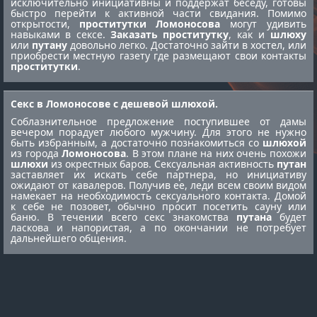
исключительно инициативны и поддержат беседу, готовы
быстро перейти к активной части свидания. Помимо
открытости,
проститутки Ломоносова
могут удивить
навыками в сексе.
Заказать проститутку
, как и
шлюху
или
путану
довольно легко. Достаточно зайти в хостел, или
приобрести местную газету где размещают свои контакты
проститутки
.
Секс в Ломоносове с дешевой шлюхой.
Соблазнительное предложение поступившее от дамы
вечером порадует любого мужчину. Для этого не нужно
быть избранным, а достаточно познакомиться со
шлюхой
из города
Ломоносова
. В этом плане на них очень похожи
шлюхи
из окрестных баров. Сексуальная активность
путан
заставляет их искать себе партнера, но инициативу
ожидают от кавалеров. Получив ее, леди всем своим видом
намекает на необходимость сексуального контакта. Домой
к себе не позовет, обычно просит посетить сауну или
баню. В течении всего секс знакомства
путана
будет
ласкова и напористая, а по окончании не потребует
дальнейшего общения.