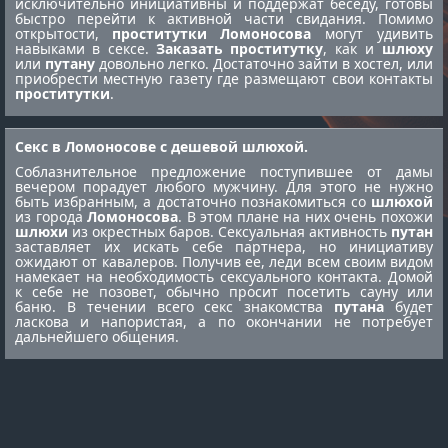
исключительно инициативны и поддержат беседу, готовы
быстро перейти к активной части свидания. Помимо
открытости,
проститутки Ломоносова
могут удивить
навыками в сексе.
Заказать проститутку
, как и
шлюху
или
путану
довольно легко. Достаточно зайти в хостел, или
приобрести местную газету где размещают свои контакты
проститутки
.
Секс в Ломоносове с дешевой шлюхой.
Соблазнительное предложение поступившее от дамы
вечером порадует любого мужчину. Для этого не нужно
быть избранным, а достаточно познакомиться со
шлюхой
из города
Ломоносова
. В этом плане на них очень похожи
шлюхи
из окрестных баров. Сексуальная активность
путан
заставляет их искать себе партнера, но инициативу
ожидают от кавалеров. Получив ее, леди всем своим видом
намекает на необходимость сексуального контакта. Домой
к себе не позовет, обычно просит посетить сауну или
баню. В течении всего секс знакомства
путана
будет
ласкова и напористая, а по окончании не потребует
дальнейшего общения.