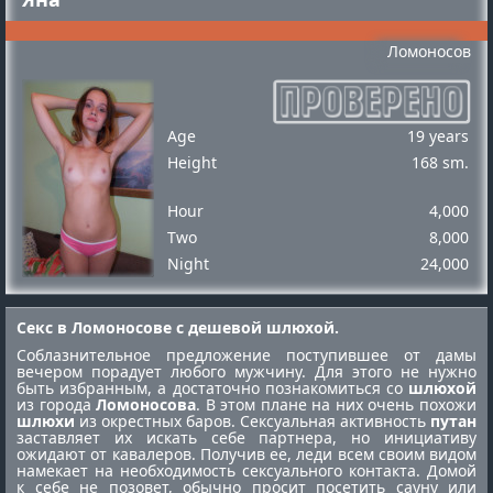
Ломоносов
Age
19 years
Height
168 sm.
Hour
4,000
Two
8,000
Night
24,000
Секс в Ломоносове с дешевой шлюхой.
Соблазнительное предложение поступившее от дамы
вечером порадует любого мужчину. Для этого не нужно
быть избранным, а достаточно познакомиться со
шлюхой
из города
Ломоносова
. В этом плане на них очень похожи
шлюхи
из окрестных баров. Сексуальная активность
путан
заставляет их искать себе партнера, но инициативу
ожидают от кавалеров. Получив ее, леди всем своим видом
намекает на необходимость сексуального контакта. Домой
к себе не позовет, обычно просит посетить сауну или