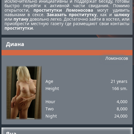
исключительно инициативны и поддержат беседу, готовы
быстро перейти к активной части свидания. Помимо
открытости,
проститутки Ломоносова
могут удивить
навыками в сексе.
Заказать проститутку
, как и
шлюху
или
путану
довольно легко. Достаточно зайти в хостел, или
приобрести местную газету где размещают свои контакты
проститутки
.
Диана
Ломоносов
Age
21 years
Height
166 sm.
Hour
4,000
Two
8,000
Night
24,000
Яна