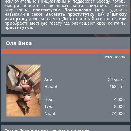
исключительно инициативны и поддержат беседу, готовы
быстро перейти к активной части свидания. Помимо
открытости,
проститутки Ломоносова
могут удивить
навыками в сексе.
Заказать проститутку
, как и
шлюху
или
путану
довольно легко. Достаточно зайти в хостел, или
приобрести местную газету где размещают свои контакты
проститутки
.
Оля Вика
Ломоносов
Age
24 years
Height
168 sm.
Hour
4,000
Two
8,000
Night
24,000
Секс в Ломоносове с дешевой шлюхой.