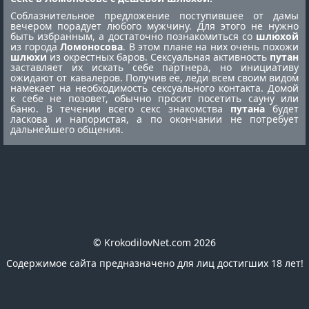
Соблазнительное предложение поступившее от дамы
вечером порадует любого мужчину. Для этого не нужно
быть избранным, а достаточно познакомиться со
шлюхой
из города
Ломоносова
. В этом плане на них очень похожи
шлюхи
из окрестных баров. Сексуальная активность
путан
заставляет их искать себе партнера, но инициативу
ожидают от кавалеров. Получив ее, леди всем своим видом
намекает на необходимость сексуального контакта. Домой
к себе не позовет, обычно просит посетить сауну или
баню. В течении всего секс знакомства
путана
будет
ласкова и напористая, а по окончании не потребует
дальнейшего общения.
© KrokodilovNet.com 2026
Содержимое сайта предназначено для лиц достигших 18 лет!
E-mail для связи с администрацией сайта:
romafomin21041980@mail.ru