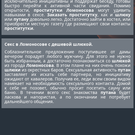
исключительно инициативны и поддержат беседу, готовы
быстро перейти к активной части свидания. Помимо
открытости,
проститутки Ломоносова
могут удивить
навыками в сексе.
Заказать проститутку
, как и
шлюху
или
путану
довольно легко. Достаточно зайти в хостел, или
приобрести местную газету где размещают свои контакты
проститутки
.
Секс в Ломоносове с дешевой шлюхой.
Соблазнительное предложение поступившее от дамы
вечером порадует любого мужчину. Для этого не нужно
быть избранным, а достаточно познакомиться со
шлюхой
из города
Ломоносова
. В этом плане на них очень похожи
шлюхи
из окрестных баров. Сексуальная активность
путан
заставляет их искать себе партнера, но инициативу
ожидают от кавалеров. Получив ее, леди всем своим видом
намекает на необходимость сексуального контакта. Домой
к себе не позовет, обычно просит посетить сауну или
баню. В течении всего секс знакомства
путана
будет
ласкова и напористая, а по окончании не потребует
дальнейшего общения.