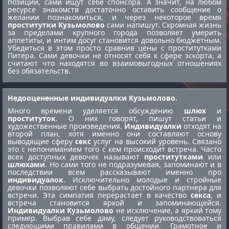
позиции, сами ищут себе спонсора. А значит, на любом
ресурсе знакомств достаточно оставить сообщение о
желании познакомиться, и через некоторое время
проститутки Кузьмолово
сами напишут. Скромная жизнь
за пределами крупного города позволяет умерить
аппетиты, и интим досуг становится довольно бюджетным.
Убедиться в этом просто сравнив цены с
проститутками
Питера
. Сами девочки не относят себя к сфере эскорта, а
считают что находятся во взаимовыгодных отношениях
без обязательств.
Недооцененные индивидуалки Кузьмолово.
Много времени уделяется обсуждению
шлюх
и
проституток
. О них говорят, пишут статьи и
художественные произведения.
Индивидуалки
отходят на
второй план, хотя именно они составляют основу
выводящие сферу
секс
услуг на высокий уровень. Связано
это с непониманием того с кем происходит встреча. Часто
всех доступных девочек называют
проститутками
или
шлюхами
. Но сами того не подразумевая, запоминают и в
последствии всем рассказывают именно про
индивидуалок
. Исключительно молодые и стройные
девочки позволяют себе выбрать достойного партнера для
встречи. Эта симпатия перерастает в качество
секса
, и
встреча становится яркой и запоминающейся.
Индивидуалки Кузьмолово
не исключение, а яркий тому
пример. Выбрав себе даму, следует руководствоваться
следующими правилами в общении. Грамотное и