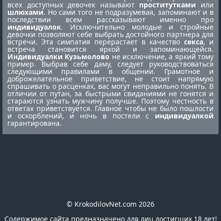
всех доступных девочек называют
проститутками
или
шлюхами
. Но сами того не подразумевая, запоминают и в
последствии всем рассказывают именно про
индивидуалок
. Исключительно молодые и стройные
девочки позволяют себе выбрать достойного партнера для
встречи. Эта симпатия перерастает в качество
секса
, и
встреча становится яркой и запоминающейся.
Индивидуалки Кузьмолово
не исключение, а яркий тому
пример. Выбрав себе даму, следует руководствоваться
следующими правилами в общении. Грамотное и
доброжелательное приветствие, не стоит напрямую
спрашивать о расценках, вас могут неправильно понять. В
отличии от путан, за быстрыми свиданиями не гонятся и
стараются узнать мужчину получше. Поэтому честность в
ответах приветствуется. Главное чтобы не было пошлости
и оскорблений, и ночь в постели с
индивидуалкой
гарантирована.
© KrokodilovNet.com 2026
Содержимое сайта предназначено для лиц достигших 18 лет!