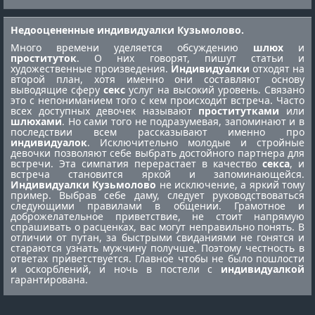
Недооцененные индивидуалки Кузьмолово.
Много времени уделяется обсуждению
шлюх
и
проституток
. О них говорят, пишут статьи и
художественные произведения.
Индивидуалки
отходят на
второй план, хотя именно они составляют основу
выводящие сферу
секс
услуг на высокий уровень. Связано
это с непониманием того с кем происходит встреча. Часто
всех доступных девочек называют
проститутками
или
шлюхами
. Но сами того не подразумевая, запоминают и в
последствии всем рассказывают именно про
индивидуалок
. Исключительно молодые и стройные
девочки позволяют себе выбрать достойного партнера для
встречи. Эта симпатия перерастает в качество
секса
, и
встреча становится яркой и запоминающейся.
Индивидуалки Кузьмолово
не исключение, а яркий тому
пример. Выбрав себе даму, следует руководствоваться
следующими правилами в общении. Грамотное и
доброжелательное приветствие, не стоит напрямую
спрашивать о расценках, вас могут неправильно понять. В
отличии от путан, за быстрыми свиданиями не гонятся и
стараются узнать мужчину получше. Поэтому честность в
ответах приветствуется. Главное чтобы не было пошлости
и оскорблений, и ночь в постели с
индивидуалкой
гарантирована.