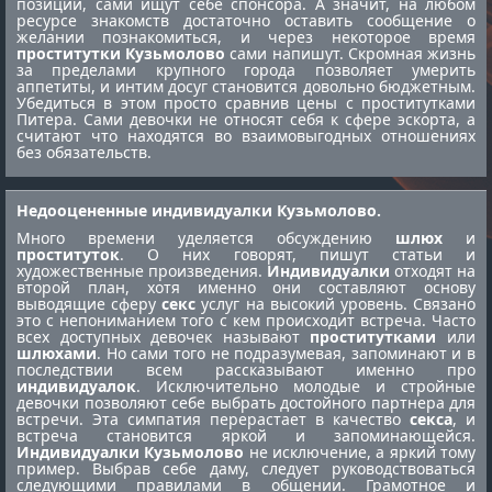
позиции, сами ищут себе спонсора. А значит, на любом
ресурсе знакомств достаточно оставить сообщение о
желании познакомиться, и через некоторое время
проститутки Кузьмолово
сами напишут. Скромная жизнь
за пределами крупного города позволяет умерить
аппетиты, и интим досуг становится довольно бюджетным.
Убедиться в этом просто сравнив цены с
проститутками
Питера
. Сами девочки не относят себя к сфере эскорта, а
считают что находятся во взаимовыгодных отношениях
без обязательств.
Недооцененные индивидуалки Кузьмолово.
Много времени уделяется обсуждению
шлюх
и
проституток
. О них говорят, пишут статьи и
художественные произведения.
Индивидуалки
отходят на
второй план, хотя именно они составляют основу
выводящие сферу
секс
услуг на высокий уровень. Связано
это с непониманием того с кем происходит встреча. Часто
всех доступных девочек называют
проститутками
или
шлюхами
. Но сами того не подразумевая, запоминают и в
последствии всем рассказывают именно про
индивидуалок
. Исключительно молодые и стройные
девочки позволяют себе выбрать достойного партнера для
встречи. Эта симпатия перерастает в качество
секса
, и
встреча становится яркой и запоминающейся.
Индивидуалки Кузьмолово
не исключение, а яркий тому
пример. Выбрав себе даму, следует руководствоваться
следующими правилами в общении. Грамотное и