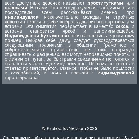
всех доступных девочек называют
проститутками
или
шлюхами
. Но сами того не подразумевая, запоминают и в
последствии всем рассказывают именно про
индивидуалок
. Исключительно молодые и стройные
девочки позволяют себе выбрать достойного партнера для
встречи. Эта симпатия перерастает в качество
секса
, и
встреча становится яркой и запоминающейся.
Индивидуалки Кузьмолово
не исключение, а яркий тому
пример. Выбрав себе даму, следует руководствоваться
следующими правилами в общении. Грамотное и
доброжелательное приветствие, не стоит напрямую
спрашивать о расценках, вас могут неправильно понять. В
отличии от путан, за быстрыми свиданиями не гонятся и
стараются узнать мужчину получше. Поэтому честность в
ответах приветствуется. Главное чтобы не было пошлости
и оскорблений, и ночь в постели с
индивидуалкой
гарантирована.
© KrokodilovNet.com 2026
Содержимое сайта предназначено для лиц достигших 18 лет!