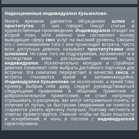
Недооцененные индивидуалки Кузьмолово.
Много времени уделяется обсуждению
шлюх
и
проституток
. О них говорят, пишут статьи и
художественные произведения.
Индивидуалки
отходят на
второй план, хотя именно они составляют основу
выводящие сферу
секс
услуг на высокий уровень. Связано
это с непониманием того с кем происходит встреча. Часто
всех доступных девочек называют
проститутками
или
шлюхами
. Но сами того не подразумевая, запоминают и в
последствии всем рассказывают именно про
индивидуалок
. Исключительно молодые и стройные
девочки позволяют себе выбрать достойного партнера для
встречи. Эта симпатия перерастает в качество
секса
, и
встреча становится яркой и запоминающейся.
Индивидуалки Кузьмолово
не исключение, а яркий тому
пример. Выбрав себе даму, следует руководствоваться
следующими правилами в общении. Грамотное и
доброжелательное приветствие, не стоит напрямую
спрашивать о расценках, вас могут неправильно понять. В
отличии от путан, за быстрыми свиданиями не гонятся и
стараются узнать мужчину получше. Поэтому честность в
ответах приветствуется. Главное чтобы не было пошлости
и оскорблений, и ночь в постели с
индивидуалкой
гарантирована.