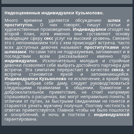
Недооцененные индивидуалки Кузьмолово.
Много времени уделяется обсуждению
шлюх
и
проституток
. О них говорят, пишут статьи и
художественные произведения.
Индивидуалки
отходят на
второй план, хотя именно они составляют основу
выводящие сферу
секс
услуг на высокий уровень. Связано
это с непониманием того с кем происходит встреча. Часто
всех доступных девочек называют
проститутками
или
шлюхами
. Но сами того не подразумевая, запоминают и в
последствии всем рассказывают именно про
индивидуалок
. Исключительно молодые и стройные
девочки позволяют себе выбрать достойного партнера для
встречи. Эта симпатия перерастает в качество
секса
, и
встреча становится яркой и запоминающейся.
Индивидуалки Кузьмолово
не исключение, а яркий тому
пример. Выбрав себе даму, следует руководствоваться
следующими правилами в общении. Грамотное и
доброжелательное приветствие, не стоит напрямую
спрашивать о расценках, вас могут неправильно понять. В
отличии от путан, за быстрыми свиданиями не гонятся и
стараются узнать мужчину получше. Поэтому честность в
ответах приветствуется. Главное чтобы не было пошлости
и оскорблений, и ночь в постели с
индивидуалкой
гарантирована.