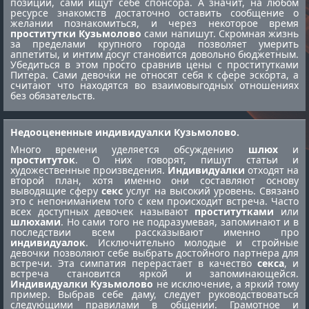
позиции, сами ищут себе спонсора. А значит, на любом
ресурсе знакомств достаточно оставить сообщение о
желании познакомиться, и через некоторое время
проститутки Кузьмолово
сами напишут. Скромная жизнь
за пределами крупного города позволяет умерить
аппетиты, и интим досуг становится довольно бюджетным.
Убедиться в этом просто сравнив цены с
проститутками
Питера
. Сами девочки не относят себя к сфере эскорта, а
считают что находятся во взаимовыгодных отношениях
без обязательств.
Недооцененные индивидуалки Кузьмолово.
Много времени уделяется обсуждению
шлюх
и
проституток
. О них говорят, пишут статьи и
художественные произведения.
Индивидуалки
отходят на
второй план, хотя именно они составляют основу
выводящие сферу
секс
услуг на высокий уровень. Связано
это с непониманием того с кем происходит встреча. Часто
всех доступных девочек называют
проститутками
или
шлюхами
. Но сами того не подразумевая, запоминают и в
последствии всем рассказывают именно про
индивидуалок
. Исключительно молодые и стройные
девочки позволяют себе выбрать достойного партнера для
встречи. Эта симпатия перерастает в качество
секса
, и
встреча становится яркой и запоминающейся.
Индивидуалки Кузьмолово
не исключение, а яркий тому
пример. Выбрав себе даму, следует руководствоваться
следующими правилами в общении. Грамотное и