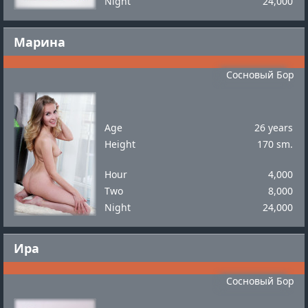
Night
24,000
Марина
Сосновый Бор
Age
26 years
Height
170 sm.
Hour
4,000
Two
8,000
Night
24,000
Ира
Сосновый Бор