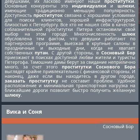
девушками, их ласково именуют наши
проститутки
.
Основные конкуренты это
индивидуалки
и
шлюхи
,
имеющие традиционно меньшую популярность.
Доступность
проституток
связана с хорошими условиями
для поиска клиентов, хорошей инфраструктурой,
близостью к Петербургу. Все кто не нашел себя в качестве
соблазнительной
проститутки Питера
остановили свой
выбор на этом городе. Многочисленность
шлюх
обусловлена тем фактом, что девушки работают по
партнерской программе, выезжая в крупные салоны в
праздничные и выходные дни, когда не хватает
собственных
путан
. С другой стороны, в
Сосновый Бор
приезжают в поисках доступной любви жители и туристы
Петергофа. Тамошние дамы берут за свидание неприлично
много, за счет этого
проститутки Соснового Бора
выглядят крайне привлекательно с финансовой стороны. И
наконец, даже если вы находитесь в другом городе,
заказать проститутку
не составит проблем. Удобное
расположение и минимальная транспортная нагрузка на
ближайшие дороги позволит быстро получить желанную
шлюху
.
Вика и Соня
Сосновый Бор