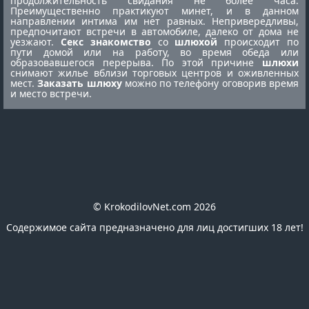
продолжительность свидания не более часа.
Преимущественно практикуют минет, и в данном
направлении интима им нет равных. Непривередливы,
предпочитают встречи в автомобиле, далеко от дома не
уезжают.
Секс знакомство
со
шлюхой
происходит по
пути домой или на работу, во время обеда или
образовавшегося перерыва. По этой причине
шлюхи
снимают жилье вблизи торговых центров и оживленных
мест.
Заказать шлюху
можно по телефону оговорив время
и место встречи.
© KrokodilovNet.com 2026
Содержимое сайта предназначено для лиц достигших 18 лет!
E-mail для связи с администрацией сайта:
romafomin21041980@mail.ru