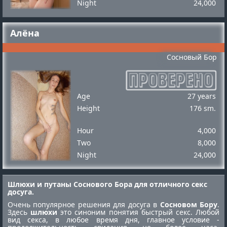
Night
24,000
Алёна
Сосновый Бор
Age
27 years
Height
176 sm.
Hour
4,000
Two
8,000
Night
24,000
Шлюхи и путаны Соснового Бора для отличного секс
досуга.
Очень популярное решения для досуга в
Сосновом Бору
.
Здесь
шлюхи
это синоним понятия быстрый секс. Любой
вид секса, в любое время дня, главное условие -