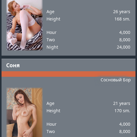
Age
26 years
Height
168 sm.
Hour
4,000
Two
8,000
Night
24,000
Соня
Сосновый Бор
Age
21 years
Height
170 sm.
Hour
4,000
Two
8,000