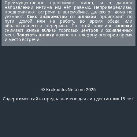
Преимущественно практикуют минет, и в данном
направлении интима им нет равных. Непривередливы,
предпочитают встречи в автомобиле, далеко от дома не
уезжают.
Секс знакомство
со
шлюхой
происходит по
пути домой или на работу, во время обеда или
образовавшегося перерыва. По этой причине
шлюхи
снимают жилье вблизи торговых центров и оживленных
мест.
Заказать шлюху
можно по телефону оговорив время
и место встречи.
© KrokodilovNet.com 2026
Содержимое сайта предназначено для лиц достигших 18 лет!
E-mail для связи с администрацией сайта:
romafomin21041980@mail.ru