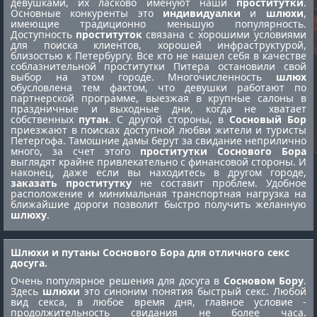
девушками, их ласково именуют наши
проститутки
.
Основные конкуренты это
индивидуалки
и
шлюхи
,
имеющие традиционно меньшую популярность.
Доступность
проституток
связана с хорошими условиями
для поиска клиентов, хорошей инфраструктурой,
близостью к Петербургу. Все кто не нашел себя в качестве
соблазнительной
проститутки Питера
остановили свой
выбор на этом городе. Многочисленность
шлюх
обусловлена тем фактом, что девушки работают по
партнерской программе, выезжая в крупные салоны в
праздничные и выходные дни, когда не хватает
собственных
путан
. С другой стороны, в
Сосновый Бор
приезжают в поисках доступной любви жители и туристы
Петергофа. Тамошние дамы берут за свидание неприлично
много, за счет этого
проститутки Соснового Бора
выглядят крайне привлекательно с финансовой стороны. И
наконец, даже если вы находитесь в другом городе,
заказать проститутку
не составит проблем. Удобное
расположение и минимальная транспортная нагрузка на
ближайшие дороги позволит быстро получить желанную
шлюху
.
Шлюхи и путаны Соснового Бора для отличного секс
досуга.
Очень популярное решения для досуга в
Сосновом Бору
.
Здесь
шлюхи
это синоним понятия быстрый секс. Любой
вид секса, в любое время дня, главное условие -
продолжительность свидания не более часа.