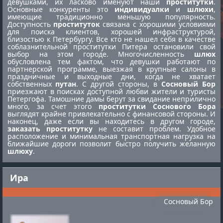
девушками, их ласково именуют наши
проститутки
.
Основные конкуренты это
индивидуалки
и
шлюхи
,
имеющие традиционно меньшую популярность.
Доступность
проституток
связана с хорошими условиями
для поиска клиентов, хорошей инфраструктурой,
близостью к Петербургу. Все кто не нашел себя в качестве
соблазнительной
проститутки Питера
остановили свой
выбор на этом городе. Многочисленность
шлюх
обусловлена тем фактом, что девушки работают по
партнерской программе, выезжая в крупные салоны в
праздничные и выходные дни, когда не хватает
собственных
путан
. С другой стороны, в
Сосновый Бор
приезжают в поисках доступной любви жители и туристы
Петергофа. Тамошние дамы берут за свидание неприлично
много, за счет этого
проститутки Соснового Бора
выглядят крайне привлекательно с финансовой стороны. И
наконец, даже если вы находитесь в другом городе,
заказать проститутку
не составит проблем. Удобное
расположение и минимальная транспортная нагрузка на
ближайшие дороги позволит быстро получить желанную
шлюху
.
Ира
Сосновый Бор