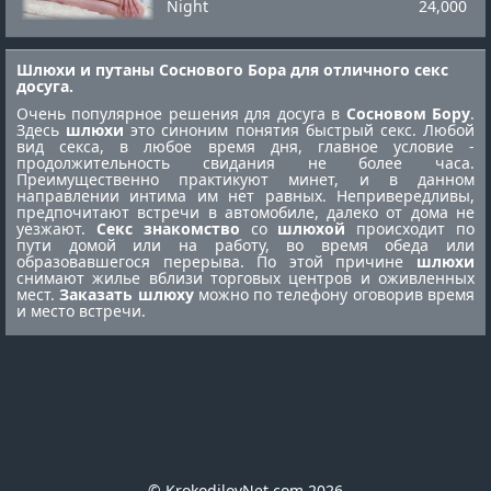
Night
24,000
Шлюхи и путаны Соснового Бора для отличного секс
досуга.
Очень популярное решения для досуга в
Сосновом Бору
.
Здесь
шлюхи
это синоним понятия быстрый секс. Любой
вид секса, в любое время дня, главное условие -
продолжительность свидания не более часа.
Преимущественно практикуют минет, и в данном
направлении интима им нет равных. Непривередливы,
предпочитают встречи в автомобиле, далеко от дома не
уезжают.
Секс знакомство
со
шлюхой
происходит по
пути домой или на работу, во время обеда или
образовавшегося перерыва. По этой причине
шлюхи
снимают жилье вблизи торговых центров и оживленных
мест.
Заказать шлюху
можно по телефону оговорив время
и место встречи.
© KrokodilovNet.com 2026