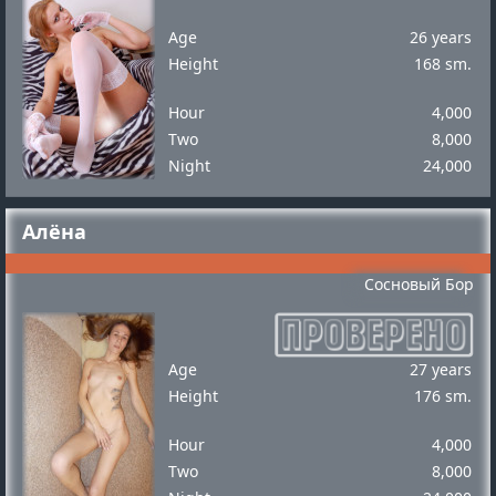
Age
26 years
Height
168 sm.
Hour
4,000
Two
8,000
Night
24,000
Алёна
Сосновый Бор
Age
27 years
Height
176 sm.
Hour
4,000
Two
8,000