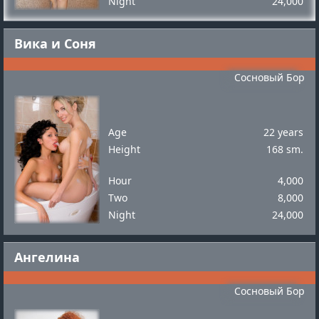
Night
24,000
Вика и Соня
Сосновый Бор
Age
22 years
Height
168 sm.
Hour
4,000
Two
8,000
Night
24,000
Ангелина
Сосновый Бор