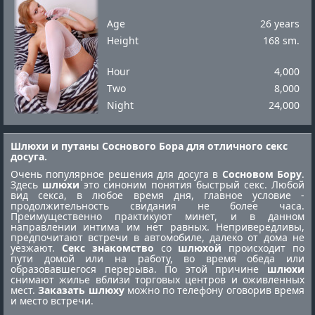
Age
26 years
Height
168 sm.
Hour
4,000
Two
8,000
Night
24,000
Шлюхи и путаны Соснового Бора для отличного секс
досуга.
Очень популярное решения для досуга в
Сосновом Бору
.
Здесь
шлюхи
это синоним понятия быстрый секс. Любой
вид секса, в любое время дня, главное условие -
продолжительность свидания не более часа.
Преимущественно практикуют минет, и в данном
направлении интима им нет равных. Непривередливы,
предпочитают встречи в автомобиле, далеко от дома не
уезжают.
Секс знакомство
со
шлюхой
происходит по
пути домой или на работу, во время обеда или
образовавшегося перерыва. По этой причине
шлюхи
снимают жилье вблизи торговых центров и оживленных
мест.
Заказать шлюху
можно по телефону оговорив время
и место встречи.