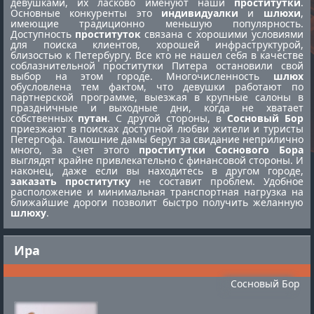
девушками, их ласково именуют наши
проститутки
.
Основные конкуренты это
индивидуалки
и
шлюхи
,
имеющие традиционно меньшую популярность.
Доступность
проституток
связана с хорошими условиями
для поиска клиентов, хорошей инфраструктурой,
близостью к Петербургу. Все кто не нашел себя в качестве
соблазнительной
проститутки Питера
остановили свой
выбор на этом городе. Многочисленность
шлюх
обусловлена тем фактом, что девушки работают по
партнерской программе, выезжая в крупные салоны в
праздничные и выходные дни, когда не хватает
собственных
путан
. С другой стороны, в
Сосновый Бор
приезжают в поисках доступной любви жители и туристы
Петергофа. Тамошние дамы берут за свидание неприлично
много, за счет этого
проститутки Соснового Бора
выглядят крайне привлекательно с финансовой стороны. И
наконец, даже если вы находитесь в другом городе,
заказать проститутку
не составит проблем. Удобное
расположение и минимальная транспортная нагрузка на
ближайшие дороги позволит быстро получить желанную
шлюху
.
Ира
Сосновый Бор