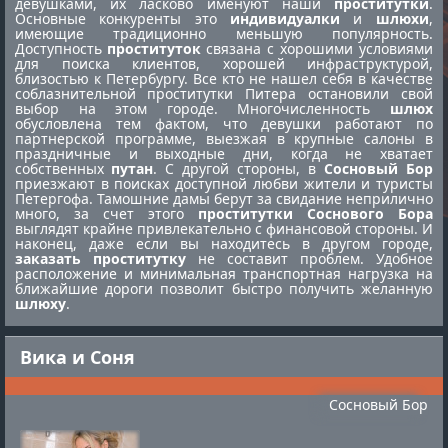
девушками, их ласково именуют наши
проститутки
.
Основные конкуренты это
индивидуалки
и
шлюхи
,
имеющие традиционно меньшую популярность.
Доступность
проституток
связана с хорошими условиями
для поиска клиентов, хорошей инфраструктурой,
близостью к Петербургу. Все кто не нашел себя в качестве
соблазнительной
проститутки Питера
остановили свой
выбор на этом городе. Многочисленность
шлюх
обусловлена тем фактом, что девушки работают по
партнерской программе, выезжая в крупные салоны в
праздничные и выходные дни, когда не хватает
собственных
путан
. С другой стороны, в
Сосновый Бор
приезжают в поисках доступной любви жители и туристы
Петергофа. Тамошние дамы берут за свидание неприлично
много, за счет этого
проститутки Соснового Бора
выглядят крайне привлекательно с финансовой стороны. И
наконец, даже если вы находитесь в другом городе,
заказать проститутку
не составит проблем. Удобное
расположение и минимальная транспортная нагрузка на
ближайшие дороги позволит быстро получить желанную
шлюху
.
Вика и Соня
Сосновый Бор