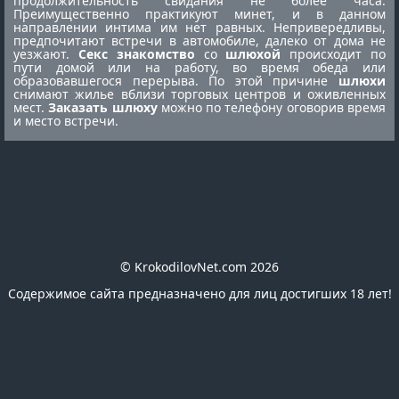
продолжительность свидания не более часа.
Преимущественно практикуют минет, и в данном
направлении интима им нет равных. Непривередливы,
предпочитают встречи в автомобиле, далеко от дома не
уезжают.
Секс знакомство
со
шлюхой
происходит по
пути домой или на работу, во время обеда или
образовавшегося перерыва. По этой причине
шлюхи
снимают жилье вблизи торговых центров и оживленных
мест.
Заказать шлюху
можно по телефону оговорив время
и место встречи.
© KrokodilovNet.com 2026
Содержимое сайта предназначено для лиц достигших 18 лет!
E-mail для связи с администрацией сайта:
romafomin21041980@mail.ru