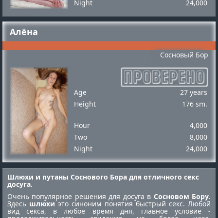
Night
24,000
Алёна
Сосновый Бор
Age
27 years
Height
176 sm.
Hour
4,000
Two
8,000
Night
24,000
Шлюхи и путаны Соснового Бора для отличного секс
досуга.
Очень популярное решения для досуга в
Сосновом Бору
.
Здесь
шлюхи
это синоним понятия быстрый секс. Любой
вид секса, в любое время дня, главное условие -