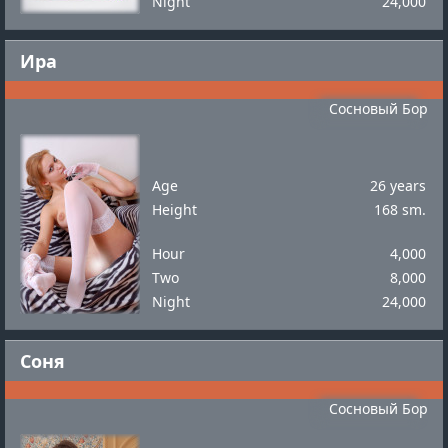
Night
24,000
Ира
Сосновый Бор
Age
26 years
Height
168 sm.
Hour
4,000
Two
8,000
Night
24,000
Соня
Сосновый Бор