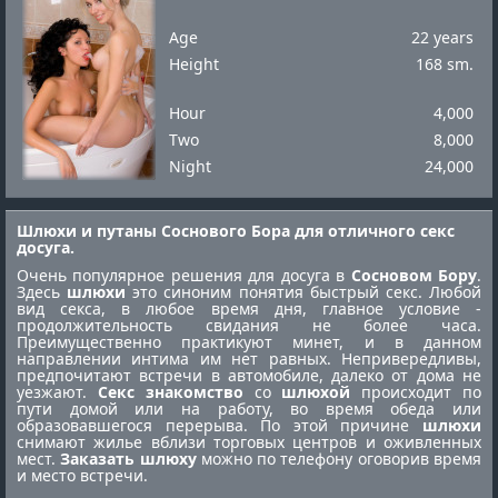
Age
22 years
Height
168 sm.
Hour
4,000
Two
8,000
Night
24,000
Шлюхи и путаны Соснового Бора для отличного секс
досуга.
Очень популярное решения для досуга в
Сосновом Бору
.
Здесь
шлюхи
это синоним понятия быстрый секс. Любой
вид секса, в любое время дня, главное условие -
продолжительность свидания не более часа.
Преимущественно практикуют минет, и в данном
направлении интима им нет равных. Непривередливы,
предпочитают встречи в автомобиле, далеко от дома не
уезжают.
Секс знакомство
со
шлюхой
происходит по
пути домой или на работу, во время обеда или
образовавшегося перерыва. По этой причине
шлюхи
снимают жилье вблизи торговых центров и оживленных
мест.
Заказать шлюху
можно по телефону оговорив время
и место встречи.