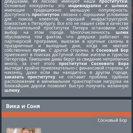
девушками, их ласково именуют наши
проститутки
.
Основные конкуренты это
индивидуалки
и
шлюхи
,
имеющие традиционно меньшую популярность.
Доступность
проституток
связана с хорошими условиями
для поиска клиентов, хорошей инфраструктурой,
близостью к Петербургу. Все кто не нашел себя в качестве
соблазнительной
проститутки Питера
остановили свой
выбор на этом городе. Многочисленность
шлюх
обусловлена тем фактом, что девушки работают по
партнерской программе, выезжая в крупные салоны в
праздничные и выходные дни, когда не хватает
собственных
путан
. С другой стороны, в
Сосновый Бор
приезжают в поисках доступной любви жители и туристы
Петергофа. Тамошние дамы берут за свидание неприлично
много, за счет этого
проститутки Соснового Бора
выглядят крайне привлекательно с финансовой стороны. И
наконец, даже если вы находитесь в другом городе,
заказать проститутку
не составит проблем. Удобное
расположение и минимальная транспортная нагрузка на
ближайшие дороги позволит быстро получить желанную
шлюху
.
Вика и Соня
Сосновый Бор