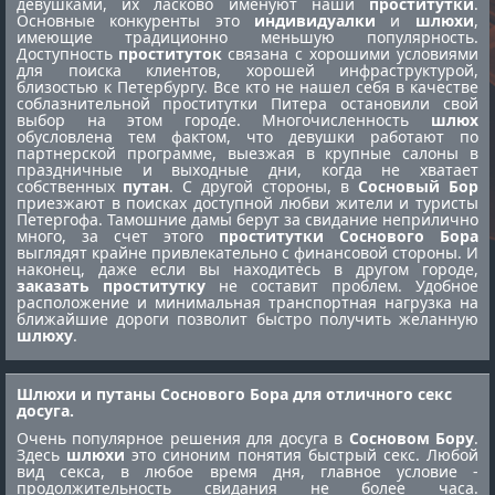
девушками, их ласково именуют наши
проститутки
.
Основные конкуренты это
индивидуалки
и
шлюхи
,
имеющие традиционно меньшую популярность.
Доступность
проституток
связана с хорошими условиями
для поиска клиентов, хорошей инфраструктурой,
близостью к Петербургу. Все кто не нашел себя в качестве
соблазнительной
проститутки Питера
остановили свой
выбор на этом городе. Многочисленность
шлюх
обусловлена тем фактом, что девушки работают по
партнерской программе, выезжая в крупные салоны в
праздничные и выходные дни, когда не хватает
собственных
путан
. С другой стороны, в
Сосновый Бор
приезжают в поисках доступной любви жители и туристы
Петергофа. Тамошние дамы берут за свидание неприлично
много, за счет этого
проститутки Соснового Бора
выглядят крайне привлекательно с финансовой стороны. И
наконец, даже если вы находитесь в другом городе,
заказать проститутку
не составит проблем. Удобное
расположение и минимальная транспортная нагрузка на
ближайшие дороги позволит быстро получить желанную
шлюху
.
Шлюхи и путаны Соснового Бора для отличного секс
досуга.
Очень популярное решения для досуга в
Сосновом Бору
.
Здесь
шлюхи
это синоним понятия быстрый секс. Любой
вид секса, в любое время дня, главное условие -
продолжительность свидания не более часа.