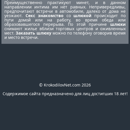
Преимущественно практикуют минет, и в данном
направлении интима им нет равных. Непривередливы,
предпочитают встречи в автомобиле, далеко от дома не
уезжают.
Секс знакомство
со
шлюхой
происходит по
пути домой или на работу, во время обеда или
образовавшегося перерыва. По этой причине
шлюхи
снимают жилье вблизи торговых центров и оживленных
мест.
Заказать шлюху
можно по телефону оговорив время
и место встречи.
© KrokodilovNet.com 2026
Содержимое сайта предназначено для лиц достигших 18 лет!
E-mail для связи с администрацией сайта:
romafomin21041980@mail.ru